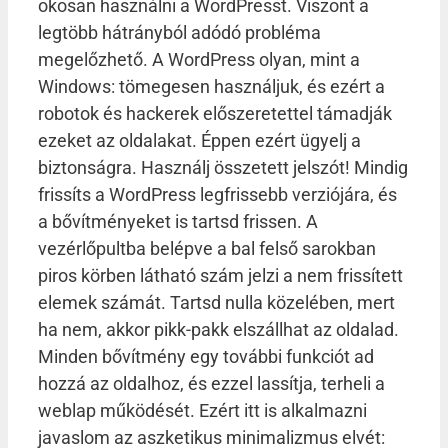
okosan használni a WordPresst. Viszont a
legtöbb hátrányból adódó probléma
megelőzhető. A WordPress olyan, mint a
Windows: tömegesen használjuk, és ezért a
robotok és hackerek előszeretettel támadják
ezeket az oldalakat. Éppen ezért ügyelj a
biztonságra. Használj összetett jelszót! Mindig
frissíts a WordPress legfrissebb verziójára, és
a bővítményeket is tartsd frissen. A
vezérlőpultba belépve a bal felső sarokban
piros körben látható szám jelzi a nem frissített
elemek számát. Tartsd nulla közelében, mert
ha nem, akkor pikk-pakk elszállhat az oldalad.
Minden bővítmény egy további funkciót ad
hozzá az oldalhoz, és ezzel lassítja, terheli a
weblap működését. Ezért itt is alkalmazni
javaslom az aszketikus minimalizmus elvét: