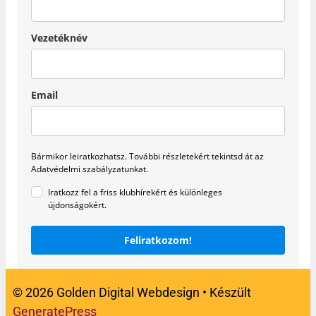
Vezetéknév
Email
Bármikor leiratkozhatsz.
További részletekért tekintsd át az
Adatvédelmi szabályzatunkat.
Iratkozz fel a friss klubhírekért és különleges
újdonságokért.
Feliratkozom!
© 2026 Golden Digital Webdesign
• Készült
GeneratePress