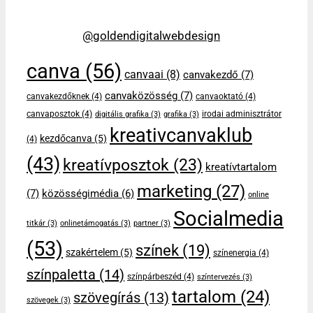
@goldendigitalwebdesign
canva
(56)
canvaai
(8)
canvakezdő
(7)
canvaközösség
(7)
canvakezdőknek
(4)
canvaoktató
(4)
canvaposztok
(4)
irodai adminisztrátor
digitális grafika
(3)
grafika
(3)
kreativcanvaklub
kezdőcanva
(5)
(4)
(43)
kreatívposztok
(23)
kreatívtartalom
marketing
(27)
(7)
közösségimédia
(6)
online
Socialmedia
titkár
(3)
onlinetámogatás
(3)
partner
(3)
(53)
színek
(19)
szakértelem
(5)
színenergia
(4)
színpaletta
(14)
színpárbeszéd
(4)
színtervezés
(3)
tartalom
(24)
szövegírás
(13)
szövegek
(3)