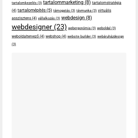
tartalommarketing
(8)
tartalomstratégia
tartalomkezelés
(3)
tartalomépítés
(5)
(4)
virtuális
támogatás
(3)
távmunka
(3)
webdesign
(8)
asszisztens
(4)
vállalkozás
(3)
webdesigner
(23)
webergonómia
(3)
weboldal
(3)
weboldaltervező
(4)
webshop
(4)
website builder
(3)
webáruházdesign
(3)