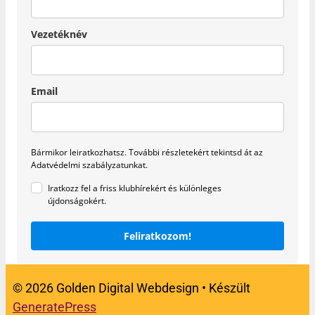
Vezetéknév
Email
Bármikor leiratkozhatsz.
További részletekért tekintsd át az
Adatvédelmi szabályzatunkat.
Iratkozz fel a friss klubhírekért és különleges
újdonságokért.
Feliratkozom!
© 2026 Golden Digital Webdesign
• Készült
GeneratePress