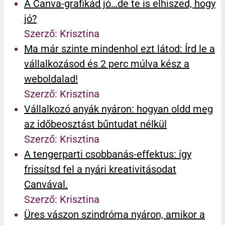
A Canva-grafikád jó…de te is elhiszed, hogy
jó?
Szerző: Krisztina
Ma már szinte mindenhol ezt látod: Írd le a
vállalkozásod és 2 perc múlva kész a
weboldalad!
Szerző: Krisztina
Vállalkozó anyák nyáron: hogyan oldd meg
az időbeosztást bűntudat nélkül
Szerző: Krisztina
A tengerparti csobbanás-effektus: így
frissítsd fel a nyári kreativitásodat
Canvával.
Szerző: Krisztina
Üres vászon szindróma nyáron, amikor a