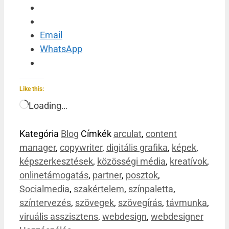
Email
WhatsApp
Like this:
Loading…
Kategória
Blog
Címkék
arculat
,
content
manager
,
copywriter
,
digitális grafika
,
képek
,
képszerkesztések
,
közösségi média
,
kreatívok
,
onlinetámogatás
,
partner
,
posztok
,
Socialmedia
,
szakértelem
,
színpaletta
,
színtervezés
,
szövegek
,
szövegírás
,
távmunka
,
viruális asszisztens
,
webdesign
,
webdesigner