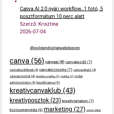
Canva AI 2.0 nyári workflow…1 fotó, 5
posztformátum 10 perc alatt
Szerző: Krisztina
2026-07-04
@goldendigitalwebdesign
canva
(56)
canvaai
(8)
canvakezdő
(7)
canvaközösség
(7)
canvakezdőknek
(4)
canvaoktató
(4)
canvaposztok
(4)
irodai
digitális grafika
(3)
grafika
(3)
kezdőcanva
(5)
adminisztrátor
(4)
kreativcanvaklub
(43)
kreatívposztok
(23)
kreatívtartalom
(7)
marketing
(27)
közösségimédia
(6)
online titkár