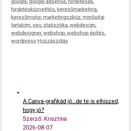
google
,
google adsense
,
hirdetések
,
hirdetésközvetítés
,
keresőmarketing
,
keresőmotor
,
marketingszköz
,
minőségi
tartalom
,
seo
,
statisztika
,
webdesign
,
webdesigner
,
webshop
,
webshop építés
,
wordpress
Hozzászólás
A Canva-grafikád jó…de te is elhiszed,
hogy jó?
Szerző: Krisztina
2026-08-07