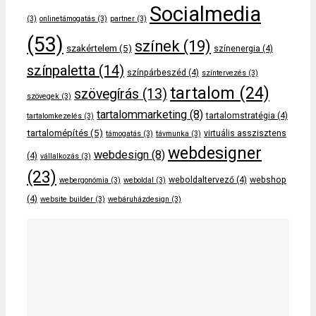
Socialmedia
(3)
onlinetámogatás
(3)
partner
(3)
(53)
színek
(19)
szakértelem
(5)
színenergia
(4)
színpaletta
(14)
színpárbeszéd
(4)
színtervezés
(3)
tartalom
(24)
szövegírás
(13)
szövegek
(3)
tartalommarketing
(8)
tartalomstratégia
(4)
tartalomkezelés
(3)
tartalomépítés
(5)
virtuális asszisztens
támogatás
(3)
távmunka
(3)
webdesigner
webdesign
(8)
(4)
vállalkozás
(3)
(23)
weboldaltervező
(4)
webshop
webergonómia
(3)
weboldal
(3)
(4)
website builder
(3)
webáruházdesign
(3)