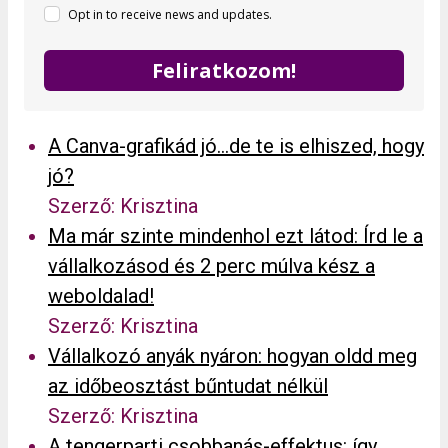
Opt in to receive news and updates.
Feliratkozom!
A Canva-grafikád jó…de te is elhiszed, hogy
jó?
Szerző: Krisztina
Ma már szinte mindenhol ezt látod: Írd le a
vállalkozásod és 2 perc múlva kész a
weboldalad!
Szerző: Krisztina
Vállalkozó anyák nyáron: hogyan oldd meg
az időbeosztást bűntudat nélkül
Szerző: Krisztina
A tengerparti csobbanás-effektus: így