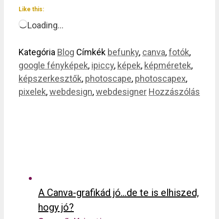
Like this:
Loading…
Kategória
Blog
Címkék
befunky
,
canva
,
fotók
,
google fényképek
,
ipiccy
,
képek
,
képméretek
,
képszerkesztők
,
photoscape
,
photoscapex
,
pixelek
,
webdesign
,
webdesigner
Hozzászólás
A Canva-grafikád jó…de te is elhiszed,
hogy jó?