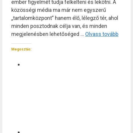
ember figyelmét tudja felkelteni és lekötni. A
közösségi média ma már nem egyszerű
„tartalomközpont” hanem élő, lélegző tér, ahol
minden posztodnak célja van, és minden
megjelenésben lehetőséged …
Olvass tovább
Megosztás: