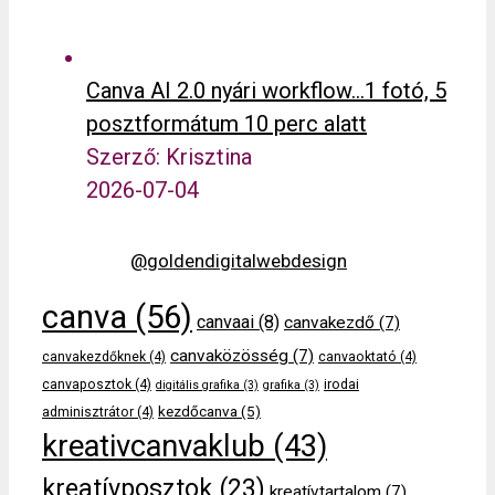
Canva AI 2.0 nyári workflow…1 fotó, 5
posztformátum 10 perc alatt
Szerző: Krisztina
2026-07-04
@goldendigitalwebdesign
canva
(56)
canvaai
(8)
canvakezdő
(7)
canvaközösség
(7)
canvakezdőknek
(4)
canvaoktató
(4)
canvaposztok
(4)
irodai
digitális grafika
(3)
grafika
(3)
kezdőcanva
(5)
adminisztrátor
(4)
kreativcanvaklub
(43)
kreatívposztok
(23)
kreatívtartalom
(7)