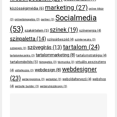
marketing
(27)
közösségimédia
(6)
online titkár
Socialmedia
(3)
onlinetámogatás
(3)
partner
(3)
(53)
színek
(19)
szakértelem
(5)
színenergia
(4)
színpaletta
(14)
színpárbeszéd
(4)
színtervezés
(3)
tartalom
(24)
szövegírás
(13)
szövegek
(3)
tartalommarketing
(8)
tartalomstratégia
(4)
tartalomkezelés
(3)
tartalomépítés
(5)
virtuális asszisztens
támogatás
(3)
távmunka
(3)
webdesigner
webdesign
(8)
(4)
vállalkozás
(3)
(23)
weboldaltervező
(4)
webshop
webergonómia
(3)
weboldal
(3)
(4)
website builder
(3)
webáruházdesign
(3)