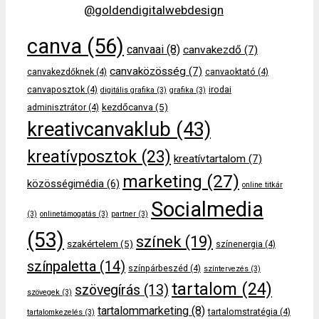
@goldendigitalwebdesign
canva
(56)
canvaai
(8)
canvakezdő
(7)
canvaközösség
(7)
canvakezdőknek
(4)
canvaoktató
(4)
canvaposztok
(4)
irodai
digitális grafika
(3)
grafika
(3)
kezdőcanva
(5)
adminisztrátor
(4)
kreativcanvaklub
(43)
kreatívposztok
(23)
kreatívtartalom
(7)
marketing
(27)
közösségimédia
(6)
online titkár
Socialmedia
(3)
onlinetámogatás
(3)
partner
(3)
(53)
színek
(19)
szakértelem
(5)
színenergia
(4)
színpaletta
(14)
színpárbeszéd
(4)
színtervezés
(3)
tartalom
(24)
szövegírás
(13)
szövegek
(3)
tartalommarketing
(8)
tartalomstratégia
(4)
tartalomkezelés
(3)