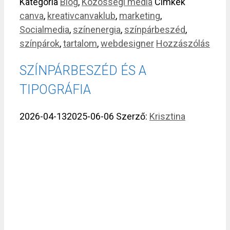
Kategória
Blog
,
Közösségi média
Címkék
canva
,
kreativcanvaklub
,
marketing
,
Socialmedia
,
színenergia
,
színpárbeszéd
,
színpárok
,
tartalom
,
webdesigner
Hozzászólás
SZÍNPÁRBESZÉD ÉS A
TIPOGRÁFIA
2026-04-13
2025-06-06
Szerző:
Krisztina