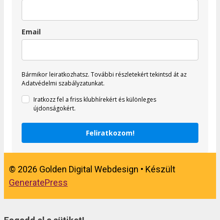
Email
Bármikor leiratkozhatsz.
További részletekért tekintsd át az
Adatvédelmi szabályzatunkat.
Iratkozz fel a friss klubhírekért és különleges
újdonságokért.
Feliratkozom!
© 2026 Golden Digital Webdesign
• Készült
GeneratePress